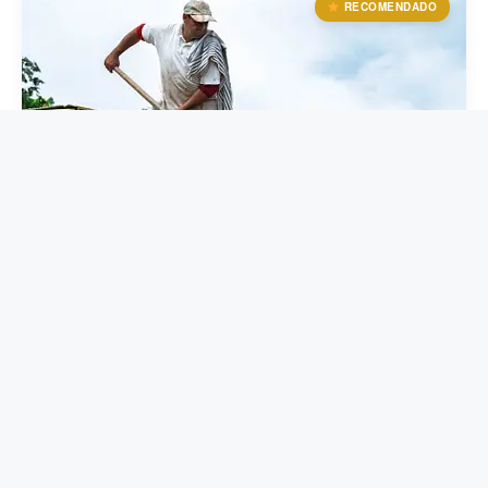
RECOMENDADO
Tours de Café
OPERADOR ALIADO
Visita una finca cafetera auténtica con nuestros aliados
locales.
Solicitar Info